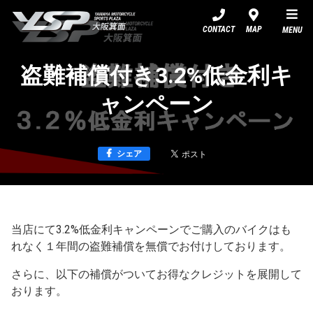
YSP大阪箕面
CONTACT
MAP
MENU
盗難補償付き3.2%低金利キ
ャンペーン
シェア
当店にて3.2%低金利キャンペーンでご購入のバイクはも
れなく１年間の盗難補償を無償でお付けしております。
さらに、以下の補償がついてお得なクレジットを展開して
おります。