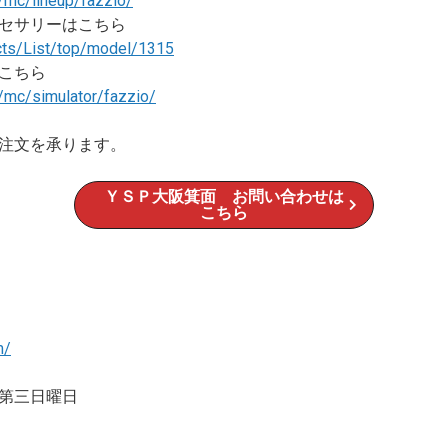
/mc/lineup/fazzio/
クセサリーはこちら
ucts/List/top/model/1315
こちら
/mc/simulator/fazzio/
注文を承ります。
ＹＳＰ大阪箕面 お問い合わせは
こちら
m/
第三日曜日