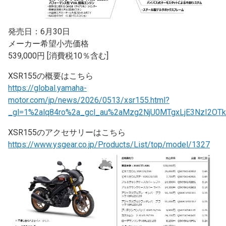
発売日：6月30日
メーカー希望小売価格
539,000円 [消費税10％含む]
XSR155の概要はこちら
https://global.yamaha-
motor.com/jp/news/2026/0513/xsr155.html?
_gl=1%2alq84ro%2a_gcl_au%2aMzg2NjU0MTgxLjE3NzI2OTk
XSR155のアクセサリーはこちら
https://www.ysgear.co.jp/Products/List/top/model/1327