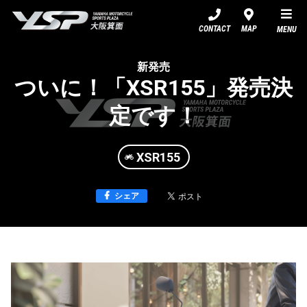
YSP大阪箕面
CONTACT
MAP
MENU
新発売
ついに！「XSR155」発売決
定です！
XSR155
シェア