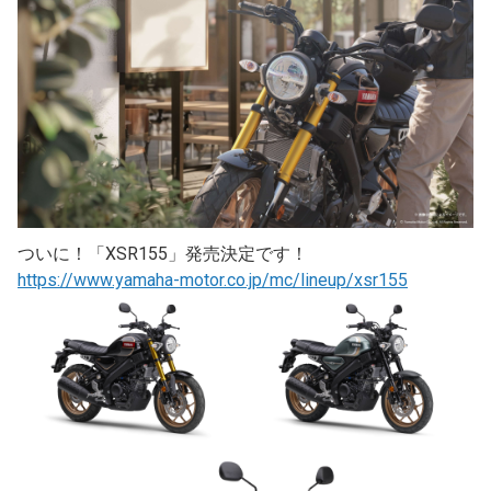
ついに！「XSR155」発売決定です！
https://www.yamaha-motor.co.jp/mc/lineup/xsr155