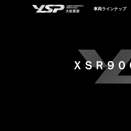
YSP大阪箕面
車両ラインナップ
ＸＳＲ９０