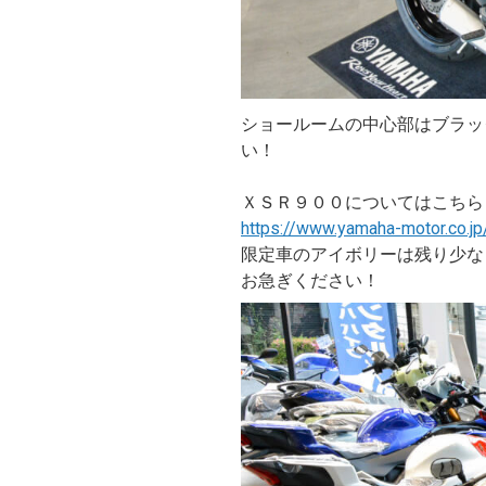
ショールームの中心部はブラッ
い！
ＸＳＲ９００についてはこちら
https://www.yamaha-motor.co.j
限定車のアイボリーは残り少な
お急ぎください！