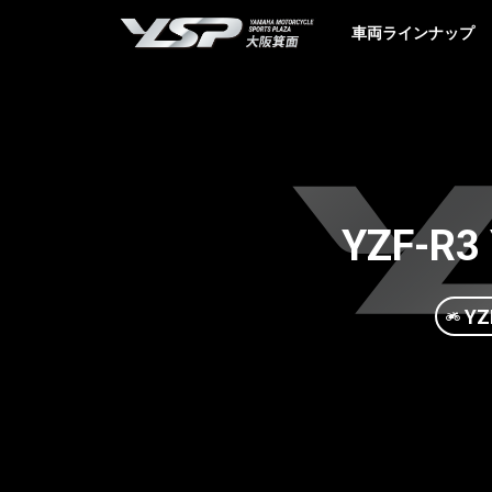
YSP大阪箕面
車両ラインナップ
YZF-R
YZ