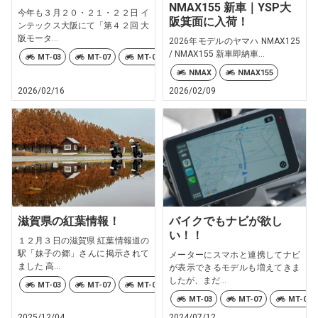
NMAX155 新車｜YSP大
今年も３月２０・２１・２２日 イ
阪箕面に入荷！
ンテックス大阪にて「第４２回 大
阪モータ...
2026年モデルのヤマハ NMAX125
/ NMAX155 新車即納車...
MT-03
MT-07
MT-07 Y-AMT
MT-09
MT-09 Y-AMT
NMAX
NMAX155
2026/02/16
2026/02/09
滋賀県の紅葉情報！
バイクでもナビが欲し
い！！
１２月３日の滋賀県 紅葉情報道の
駅「妹子の郷」さんに掲示されて
メーターにスマホと連携してナビ
ました 高...
が表示できるモデルも増えてきま
したが、まだ...
MT-03
MT-07
MT-07 Y-AMT
MT-09
MT-09 Y-AMT
MT-03
MT-07
MT-09
2025/12/04
2024/07/12