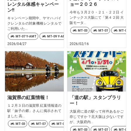
レンタル体感キャンペー
ョー２０２６
ン!!
今年も３月２０・２１・２２日 イ
ンテックス大阪にて「第４２回 大
キャンペーン期間中、ヤマハ バイ
阪モータ...
クレンタルの対象機種レンタルで
ご利用いた...
MT-03
MT-07
MT-07 
MT-07 Y-AMT
MT-09 Y-AMT
TRACER9 GT+ Y-AMT
2026/04/27
2026/02/16
滋賀県の紅葉情報！
「道の駅」スタンプラリ
ー！
１２月３日の滋賀県 紅葉情報道の
駅「妹子の郷」さんに掲示されて
大阪府に道の駅って何件あるかご
ました 高...
存じですか？北大阪は少ないです
が、大阪府内...
MT-03
MT-07
MT-07 Y-AMT
MT-09
MT-09 Y-AMT
MT-03
MT-07
MT-07 